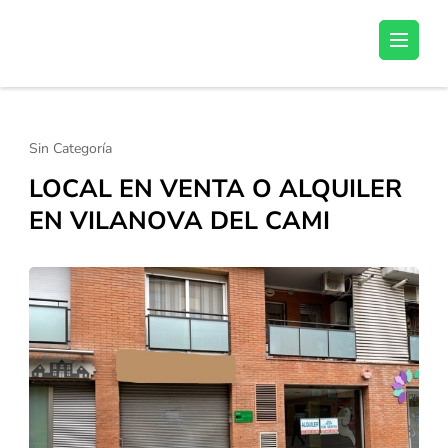
Saltar
al
Pege
La Immobiliaria de Vilanova del Camí
contenido
(presiona
la
tecla
Sin Categoría
Intro)
LOCAL EN VENTA O ALQUILER
EN VILANOVA DEL CAMI